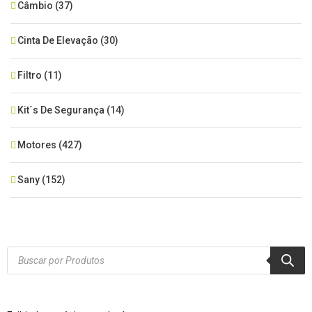
Câmbio
(37)
Cinta De Elevação
(30)
Filtro
(11)
Kit´s De Segurança
(14)
Motores
(427)
Sany
(152)
SEM CATEGORIA
(515)
Xcmg
(425)
Products
search
Zoomlion
(84)