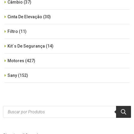
Câmbio
(37)
Cinta De Elevação
(30)
Filtro
(11)
Kit´s De Segurança
(14)
Motores
(427)
Sany
(152)
SEM CATEGORIA
(515)
Xcmg
(425)
Products
search
Zoomlion
(84)