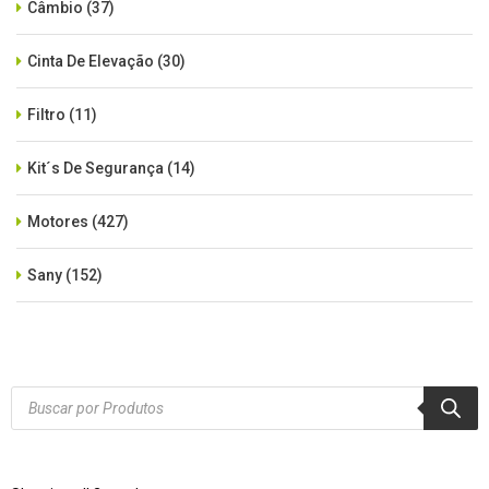
Câmbio
(37)
Cinta De Elevação
(30)
Filtro
(11)
Kit´s De Segurança
(14)
Motores
(427)
Sany
(152)
SEM CATEGORIA
(515)
Xcmg
(425)
Products
search
Zoomlion
(84)