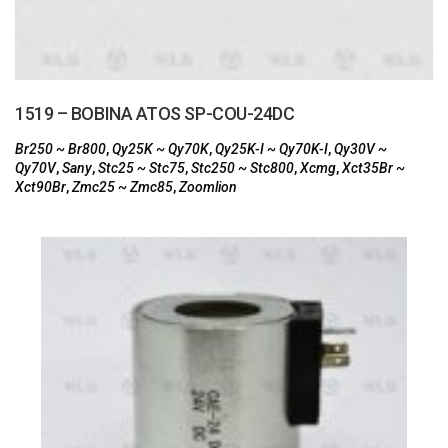
1519 – BOBINA ATOS SP-COU-24DC
Br250 ~ Br800
,
Qy25K ~ Qy70K
,
Qy25K-I ~ Qy70K-I
,
Qy30V ~
Qy70V
,
Sany
,
Stc25 ~ Stc75
,
Stc250 ~ Stc800
,
Xcmg
,
Xct35Br ~
Xct90Br
,
Zmc25 ~ Zmc85
,
Zoomlion