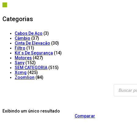
Categorias
Cabos De Aço
(3)
Câmbio
(37)
Cinta De Elevação
(30)
Filtro
(11)
Kit´s De Segurança
(14)
Motores
(427)
Sany
(152)
SEM CATEGORIA
(515)
Xcmg
(425)
Zoomlion
(84)
Products
search
Exibindo um único resultado
Comparar