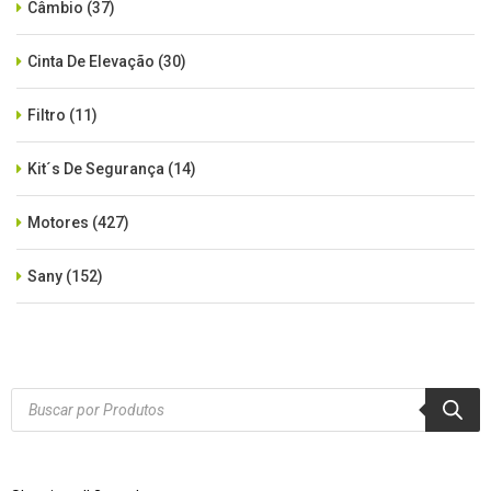
Câmbio
(37)
Cinta De Elevação
(30)
Filtro
(11)
Kit´s De Segurança
(14)
Motores
(427)
Sany
(152)
SEM CATEGORIA
(515)
Xcmg
(425)
Products
search
Zoomlion
(84)