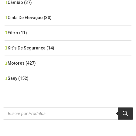
Câmbio
(37)
Cinta De Elevação
(30)
Filtro
(11)
Kit´s De Segurança
(14)
Motores
(427)
Sany
(152)
SEM CATEGORIA
(515)
Xcmg
(425)
Products
search
Zoomlion
(84)