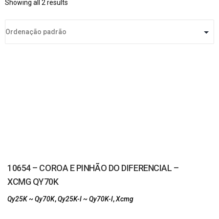
Showing all 2 results
10654 – COROA E PINHÃO DO DIFERENCIAL –
XCMG QY70K
Qy25K ~ Qy70K
,
Qy25K-I ~ Qy70K-I
,
Xcmg