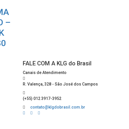
MA
O –
K
80
FALE COM A KLG do Brasil
Canais de Atendimento
R. Valença, 328 - São José dos Campos
(+55) 012 3917-3952
contato@klgdobrasil.com.br