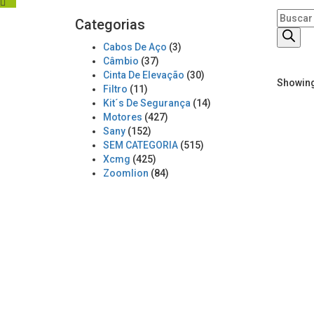
Product
Categorias
search
Cabos De Aço
(3)
Câmbio
(37)
Cinta De Elevação
(30)
Showing 
Filtro
(11)
Kit´s De Segurança
(14)
Motores
(427)
Sany
(152)
SEM CATEGORIA
(515)
Xcmg
(425)
Zoomlion
(84)