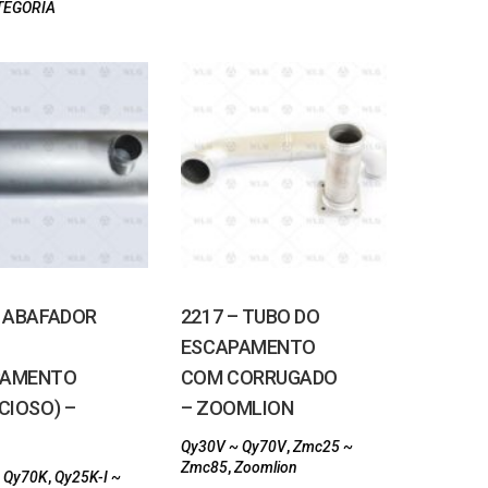
TEGORIA
– ABAFADOR
2217 – TUBO DO
ESCAPAMENTO
PAMENTO
COM CORRUGADO
CIOSO) –
– ZOOMLION
Qy30V ~ Qy70V
,
Zmc25 ~
Zmc85
,
Zoomlion
 Qy70K
,
Qy25K-I ~