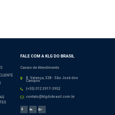
FALE COM A KLG DO BRASIL
OS
Canais de Atendimento
CLIENTE
R. Valença, 328 - São José dos
Campos
S
(+55) 012 3917-3952
contato@klgdobrasil.com.br
AS
TES