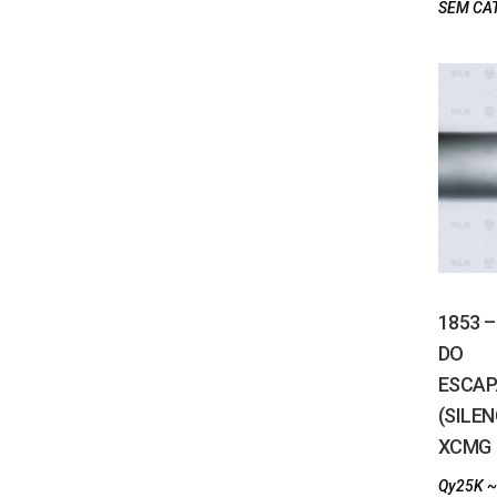
SEM CA
1853 
DO
ESCA
(SILEN
XCMG
Qy25K ~