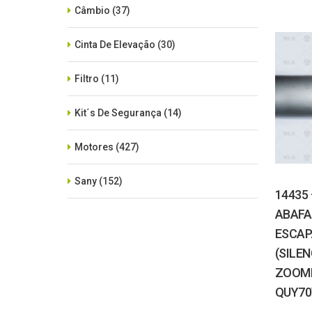
Câmbio
(37)
Cinta De Elevação
(30)
Filtro
(11)
Kit´s De Segurança
(14)
Motores
(427)
Sany
(152)
14435
ABAFA
SEM CATEGORIA
(515)
ESCA
Xcmg
(425)
(SILEN
ZOOM
Zoomlion
(84)
QUY7