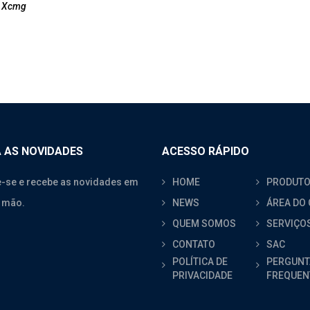
,
Xcmg
 AS NOVIDADES
ACESSO RÁPIDO
-se e recebe as novidades em
HOME
PRODUT
 mão.
NEWS
ÁREA DO 
QUEM SOMOS
SERVIÇO
CONTATO
SAC
POLÍTICA DE
PERGUNT
PRIVACIDADE
FREQUEN