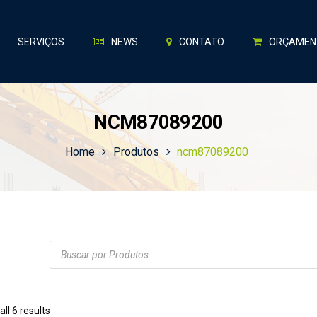
SERVIÇOS
NEWS
CONTATO
ORÇAMEN
NCM87089200
Home
Produtos
ncm87089200
Products
search
ll 6 results