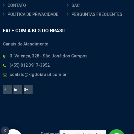
CONTATO
SAC
POLÍTICA DE PRIVACIDADE
PERGUNTAS FREQUENTES
FALE COM A KLG DO BRASIL
Canais de Atendimento
R. Valença, 328 - São José dos Campos
(+55) 012 3917-3952
contato@klgdobrasil.com.br
0
0