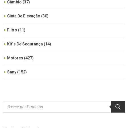
Câmbio
(37)
Cinta De Elevação
(30)
Filtro
(11)
Kit´s De Segurança
(14)
Motores
(427)
Sany
(152)
SEM CATEGORIA
(515)
Xcmg
(425)
Products
search
Zoomlion
(84)