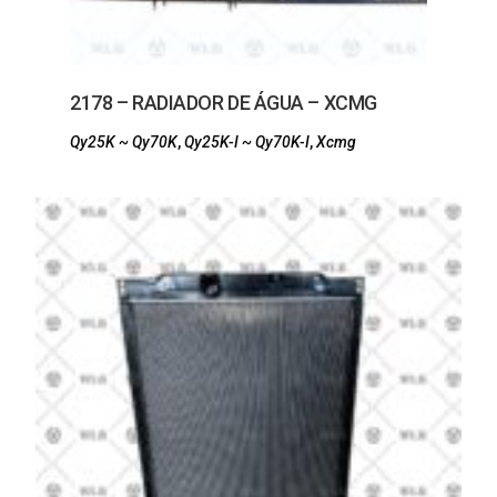
2178 – RADIADOR DE ÁGUA – XCMG
Qy25K ~ Qy70K
,
Qy25K-I ~ Qy70K-I
,
Xcmg