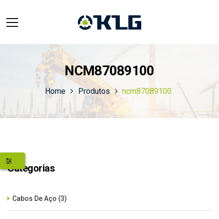
NCM87089100
Home
Produtos
ncm87089100
Categorias
Cabos De Aço
(3)