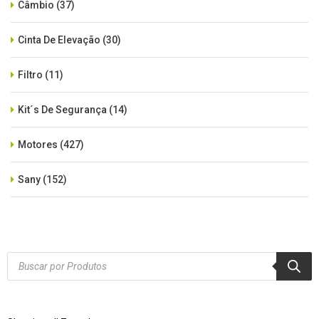
Câmbio
(37)
Cinta De Elevação
(30)
Filtro
(11)
Kit´s De Segurança
(14)
Motores
(427)
Sany
(152)
SEM CATEGORIA
(515)
Xcmg
(425)
Products
search
Zoomlion
(84)