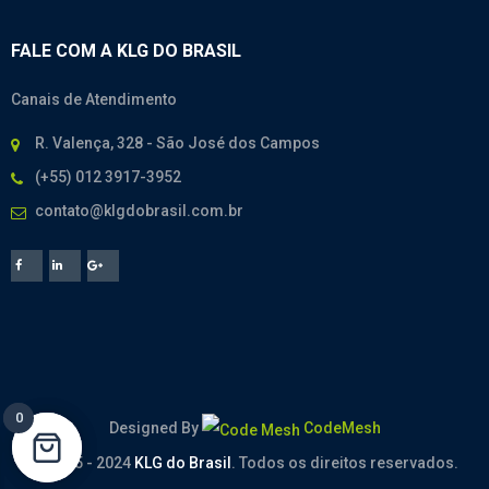
FALE COM A KLG DO BRASIL
Canais de Atendimento
R. Valença, 328 - São José dos Campos
(+55) 012 3917-3952
contato@klgdobrasil.com.br
0
0
Designed By
CodeMesh
© 2005 - 2024
KLG do Brasil
. Todos os direitos reservados.