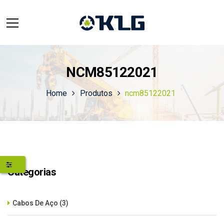
NCM85122021
Home
Produtos
ncm85122021
Categorias
Cabos De Aço
(3)