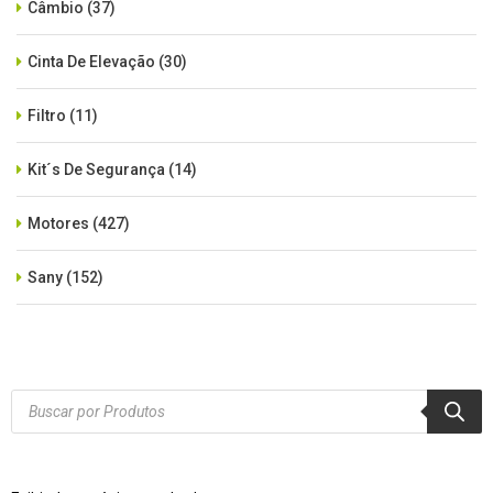
Câmbio
(37)
Cinta De Elevação
(30)
Filtro
(11)
Kit´s De Segurança
(14)
Motores
(427)
Sany
(152)
SEM CATEGORIA
(515)
Xcmg
(425)
Products
search
Zoomlion
(84)