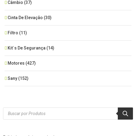
Câmbio
(37)
Cinta De Elevação
(30)
Filtro
(11)
Kit´s De Segurança
(14)
Motores
(427)
Sany
(152)
SEM CATEGORIA
(515)
Xcmg
(425)
Products
search
Zoomlion
(84)