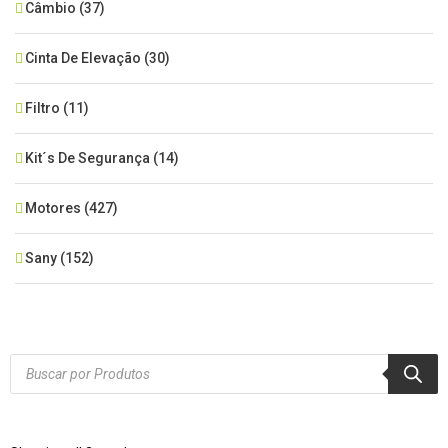
Câmbio
(37)
Cinta De Elevação
(30)
Filtro
(11)
Kit´s De Segurança
(14)
Motores
(427)
Sany
(152)
SEM CATEGORIA
(515)
Xcmg
(425)
Products
search
Zoomlion
(84)