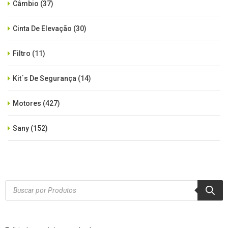
Câmbio
(37)
Cinta De Elevação
(30)
Filtro
(11)
Kit´s De Segurança
(14)
Motores
(427)
Sany
(152)
SEM CATEGORIA
(515)
Xcmg
(425)
Products
search
Zoomlion
(84)