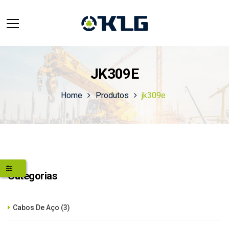
JK309E
Home
Produtos
jk309e
Categorias
Cabos De Aço
(3)