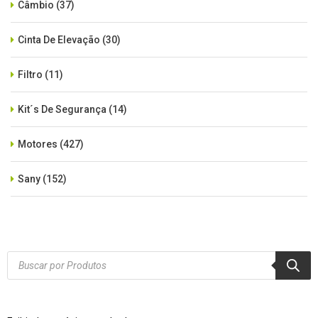
Câmbio
(37)
Cinta De Elevação
(30)
Filtro
(11)
Kit´s De Segurança
(14)
Motores
(427)
Sany
(152)
SEM CATEGORIA
(515)
Xcmg
(425)
Products
search
Zoomlion
(84)