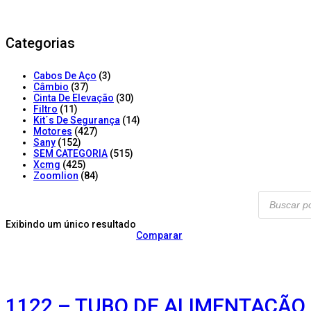
Categorias
Cabos De Aço
(3)
Câmbio
(37)
Cinta De Elevação
(30)
Filtro
(11)
Kit´s De Segurança
(14)
Motores
(427)
Sany
(152)
SEM CATEGORIA
(515)
Xcmg
(425)
Zoomlion
(84)
Products
search
Exibindo um único resultado
Comparar
1122 – TUBO DE ALIMENTAÇÃO D