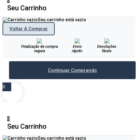
0
Seu Carrinho
Seu carrinho está vazio
Voltar A Comprar
Finalização de compra
Envio
Devoluções
segura
rápido
fáceis
Continuar Comprando
0
0
Seu Carrinho
Seu carrinho está vazio