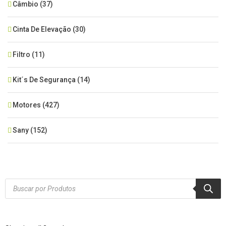
Câmbio
(37)
Cinta De Elevação
(30)
Filtro
(11)
Kit´s De Segurança
(14)
Motores
(427)
Sany
(152)
SEM CATEGORIA
(515)
Xcmg
(425)
Products
search
Zoomlion
(84)