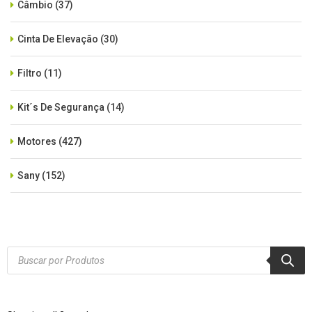
Câmbio
(37)
Cinta De Elevação
(30)
Filtro
(11)
Kit´s De Segurança
(14)
Motores
(427)
Sany
(152)
SEM CATEGORIA
(515)
Xcmg
(425)
Products
search
Zoomlion
(84)