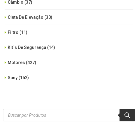
Câmbio
(37)
Cinta De Elevação
(30)
Filtro
(11)
Kit´s De Segurança
(14)
Motores
(427)
Sany
(152)
SEM CATEGORIA
(515)
Xcmg
(425)
Products
search
Zoomlion
(84)