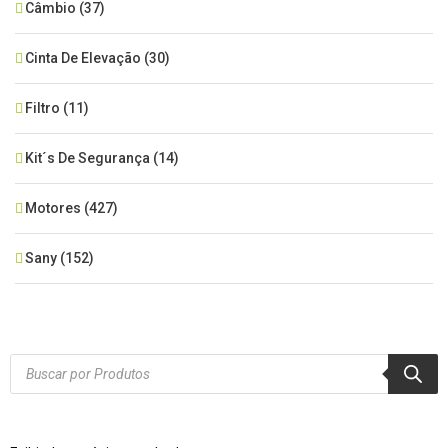
Câmbio
(37)
Cinta De Elevação
(30)
Filtro
(11)
Kit´s De Segurança
(14)
Motores
(427)
Sany
(152)
SEM CATEGORIA
(515)
Xcmg
(425)
Products
search
Zoomlion
(84)