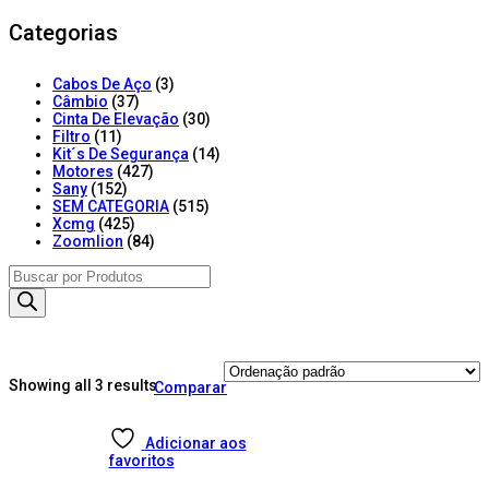
Categorias
Cabos De Aço
(3)
Câmbio
(37)
Cinta De Elevação
(30)
Filtro
(11)
Kit´s De Segurança
(14)
Motores
(427)
Sany
(152)
SEM CATEGORIA
(515)
Xcmg
(425)
Zoomlion
(84)
Products
search
Showing all 3 results
Comparar
Adicionar aos
favoritos