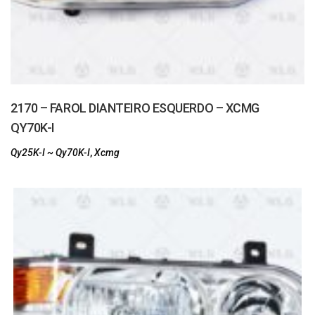
2170 – FAROL DIANTEIRO ESQUERDO – XCMG
QY70K-I
Qy25K-I ~ Qy70K-I
,
Xcmg