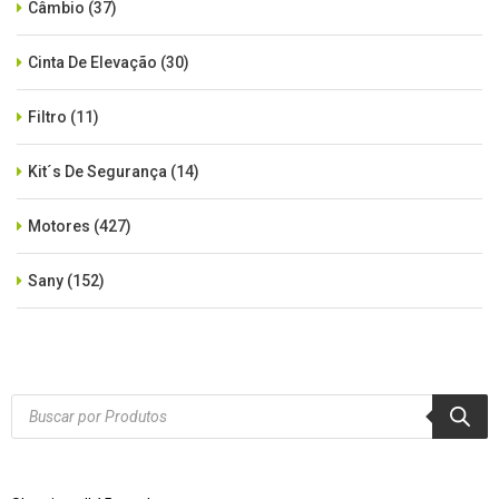
Câmbio
(37)
Cinta De Elevação
(30)
Filtro
(11)
Kit´s De Segurança
(14)
Motores
(427)
Sany
(152)
SEM CATEGORIA
(515)
Xcmg
(425)
Products
search
Zoomlion
(84)