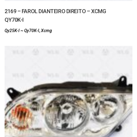
2169 – FAROL DIANTEIRO DIREITO – XCMG
QY70K-I
Qy25K-I ~ Qy70K-I
,
Xcmg