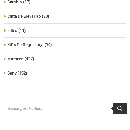
Câmbio
(37)
Cinta De Elevação
(30)
Filtro
(11)
Kit´s De Segurança
(14)
Motores
(427)
Sany
(152)
SEM CATEGORIA
(515)
Xcmg
(425)
Products
search
Zoomlion
(84)