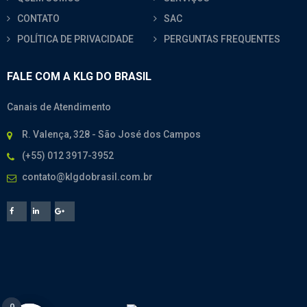
CONTATO
SAC
POLÍTICA DE PRIVACIDADE
PERGUNTAS FREQUENTES
FALE COM A KLG DO BRASIL
Canais de Atendimento
R. Valença, 328 - São José dos Campos
(+55) 012 3917-3952
contato@klgdobrasil.com.br
0
0