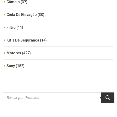
Câmbio
(37)
Cinta De Elevação
(30)
Filtro
(11)
Kit´s De Segurança
(14)
Motores
(427)
Sany
(152)
SEM CATEGORIA
(515)
Xcmg
(425)
Products
search
Zoomlion
(84)