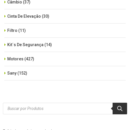
Câmbio
(37)
Cinta De Elevação
(30)
Filtro
(11)
Kit´s De Segurança
(14)
Motores
(427)
Sany
(152)
SEM CATEGORIA
(515)
Xcmg
(425)
Products
search
Zoomlion
(84)