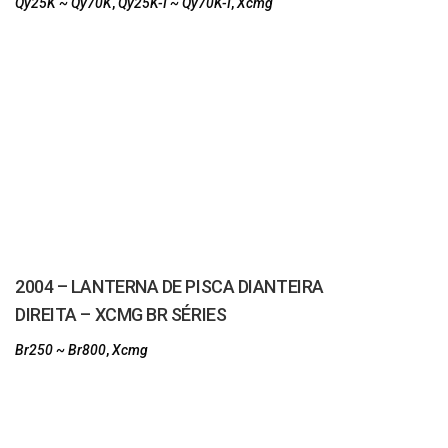
Qy25K ~ Qy70K
,
Qy25K-I ~ Qy70K-I
,
Xcmg
2004 – LANTERNA DE PISCA DIANTEIRA
DIREITA – XCMG BR SÉRIES
Br250 ~ Br800
,
Xcmg