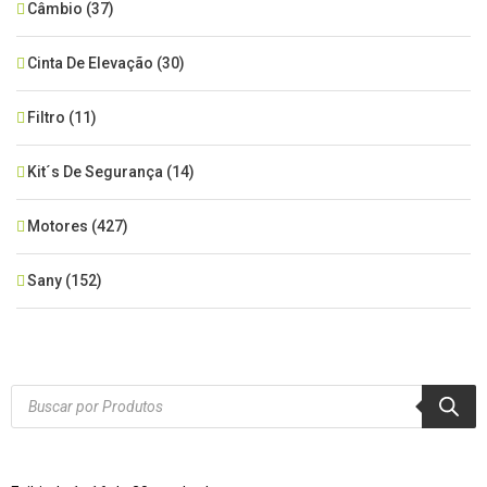
Câmbio
(37)
Cinta De Elevação
(30)
Filtro
(11)
Kit´s De Segurança
(14)
Motores
(427)
Sany
(152)
SEM CATEGORIA
(515)
Xcmg
(425)
Products
search
Zoomlion
(84)