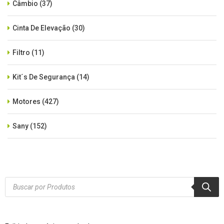
Câmbio
(37)
Cinta De Elevação
(30)
Filtro
(11)
Kit´s De Segurança
(14)
Motores
(427)
Sany
(152)
SEM CATEGORIA
(515)
Xcmg
(425)
Products
search
Zoomlion
(84)