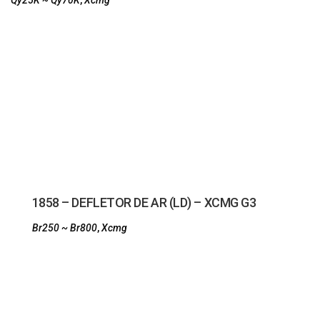
Qy25K ~ Qy70K
,
Xcmg
1858 – DEFLETOR DE AR (LD) – XCMG G3
Br250 ~ Br800
,
Xcmg