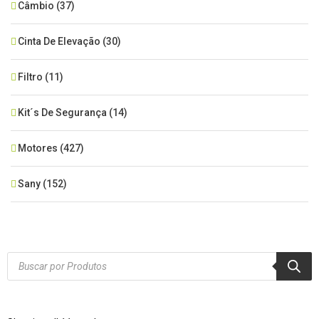
Câmbio
(37)
Cinta De Elevação
(30)
Filtro
(11)
Kit´s De Segurança
(14)
Motores
(427)
Sany
(152)
SEM CATEGORIA
(515)
Xcmg
(425)
Products
search
Zoomlion
(84)