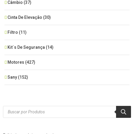
Câmbio
(37)
Cinta De Elevação
(30)
Filtro
(11)
Kit´s De Segurança
(14)
Motores
(427)
Sany
(152)
SEM CATEGORIA
(515)
Xcmg
(425)
Products
search
Zoomlion
(84)