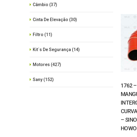
Câmbio
(37)
Cinta De Elevação
(30)
Filtro
(11)
Kit´s De Segurança
(14)
Motores
(427)
Sany
(152)
1762 –
MANGU
SEM CATEGORIA
(515)
INTER
Xcmg
(425)
CURVA
– SIN
Zoomlion
(84)
HOWO 