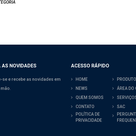
TEGORIA
 AS NOVIDADES
ACESSO RÁPIDO
-se e recebe as novidades em
HOME
PRODUT
 mão.
NEWS
ÁREA DO 
QUEM SOMOS
SERVIÇO
CONTATO
SAC
POLÍTICA DE
PERGUNT
PRIVACIDADE
FREQUEN