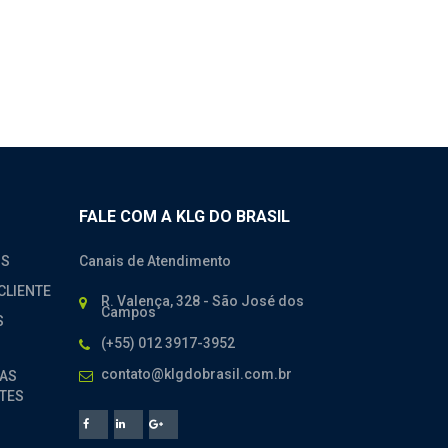
FALE COM A KLG DO BRASIL
OS
Canais de Atendimento
CLIENTE
R. Valença, 328 - São José dos
Campos
S
(+55) 012 3917-3952
contato@klgdobrasil.com.br
AS
TES