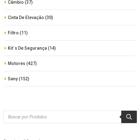
Câmbio
(37)
Cinta De Elevação
(30)
Filtro
(11)
Kit´s De Segurança
(14)
Motores
(427)
Sany
(152)
SEM CATEGORIA
(515)
Xcmg
(425)
Products
search
Zoomlion
(84)