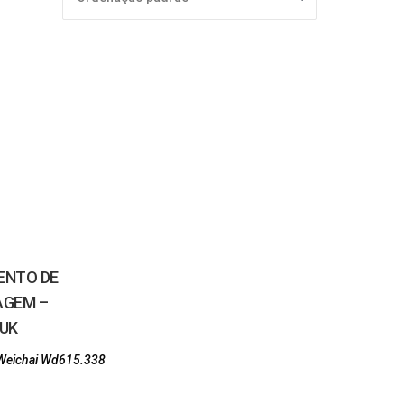
ENTO DE
AGEM –
UK
Weichai Wd615.338