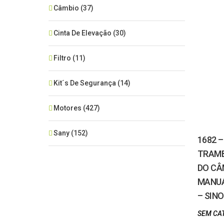
Câmbio
(37)
Cinta De Elevação
(30)
Filtro
(11)
Kit´s De Segurança
(14)
Motores
(427)
Sany
(152)
1682 –
TRAM
SEM CATEGORIA
(515)
DO CÂ
MANUA
Xcmg
(425)
– SIN
Zoomlion
(84)
SEM CA