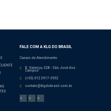
FALE COM A KLG DO BRASIL
OS
Canais de Atendimento
CLIENTE
R. Valença, 328 - São José dos
Campos
S
(+55) 012 3917-3952
contato@klgdobrasil.com.br
AS
TES