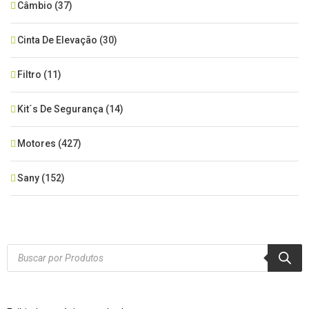
Câmbio
(37)
Cinta De Elevação
(30)
Filtro
(11)
Kit´s De Segurança
(14)
Motores
(427)
Sany
(152)
SEM CATEGORIA
(515)
Xcmg
(425)
Products
search
Zoomlion
(84)