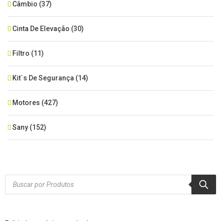
Câmbio
(37)
Cinta De Elevação
(30)
Filtro
(11)
Kit´s De Segurança
(14)
Motores
(427)
Sany
(152)
SEM CATEGORIA
(515)
Xcmg
(425)
Products
search
Zoomlion
(84)