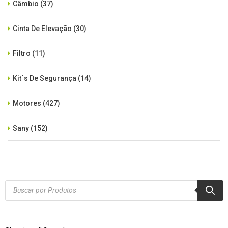
Câmbio
(37)
Cinta De Elevação
(30)
Filtro
(11)
Kit´s De Segurança
(14)
Motores
(427)
Sany
(152)
SEM CATEGORIA
(515)
Xcmg
(425)
Products
search
Zoomlion
(84)