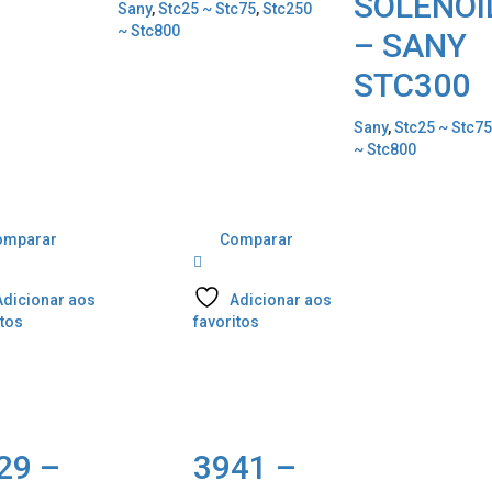
SOLENÓI
Sany
,
Stc25 ~ Stc75
,
Stc250
~ Stc800
– SANY
STC300
Sany
,
Stc25 ~ Stc7
~ Stc800
omparar
Comparar
Adicionar aos
Adicionar aos
itos
favoritos
29 –
3941 –