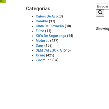
Product
Categorias
search
Cabos De Aço
(3)
Câmbio
(37)
Cinta De Elevação
(30)
Showing 
Filtro
(11)
Kit´s De Segurança
(14)
Motores
(427)
Sany
(152)
SEM CATEGORIA
(515)
Xcmg
(425)
Zoomlion
(84)