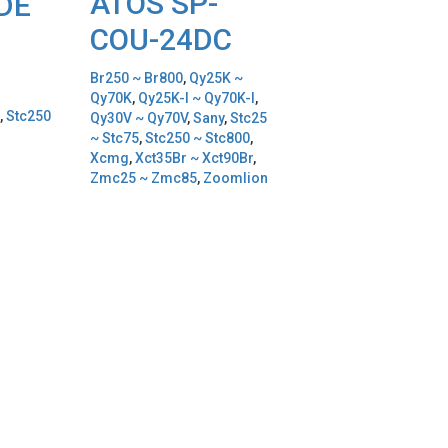
ATOS SP-
DE
COU-24DC
Br250 ~ Br800
,
Qy25K ~
Qy70K
,
Qy25K-I ~ Qy70K-I
,
5
,
Stc250
Qy30V ~ Qy70V
,
Sany
,
Stc25
~ Stc75
,
Stc250 ~ Stc800
,
Xcmg
,
Xct35Br ~ Xct90Br
,
Zmc25 ~ Zmc85
,
Zoomlion