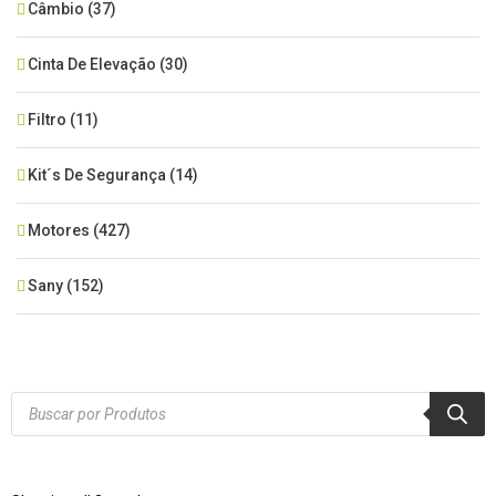
Câmbio
(37)
Cinta De Elevação
(30)
Filtro
(11)
Kit´s De Segurança
(14)
Motores
(427)
Sany
(152)
SEM CATEGORIA
(515)
Xcmg
(425)
Products
search
Zoomlion
(84)