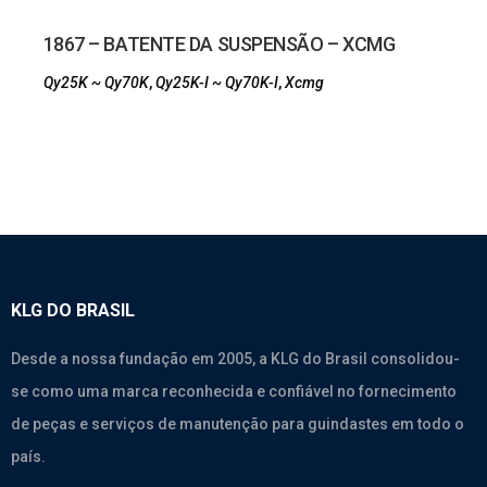
1867 – BATENTE DA SUSPENSÃO – XCMG
Qy25K ~ Qy70K
,
Qy25K-I ~ Qy70K-I
,
Xcmg
KLG DO BRASIL
Desde a nossa fundação em 2005, a KLG do Brasil consolidou-
se como uma marca reconhecida e confiável no fornecimento
de peças e serviços de manutenção para guindastes em todo o
país.