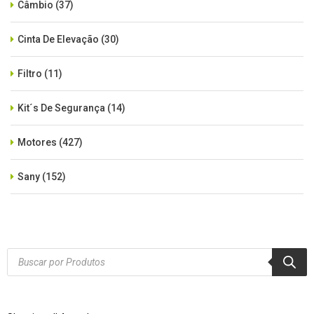
Câmbio
(37)
Cinta De Elevação
(30)
Filtro
(11)
Kit´s De Segurança
(14)
Motores
(427)
Sany
(152)
SEM CATEGORIA
(515)
Xcmg
(425)
Products
search
Zoomlion
(84)