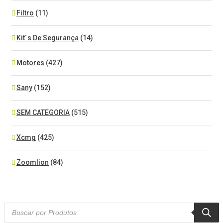
Filtro
(11)
Kit´s De Segurança
(14)
Motores
(427)
Sany
(152)
SEM CATEGORIA
(515)
Xcmg
(425)
Zoomlion
(84)
Products
search