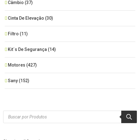
Câmbio
(37)
Cinta De Elevação
(30)
Filtro
(11)
Kit´s De Segurança
(14)
Motores
(427)
Sany
(152)
SEM CATEGORIA
(515)
Xcmg
(425)
Products
search
Zoomlion
(84)