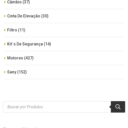
Câmbio
(37)
Cinta De Elevação
(30)
Filtro
(11)
Kit´s De Segurança
(14)
Motores
(427)
Sany
(152)
SEM CATEGORIA
(515)
Xcmg
(425)
Products
search
Zoomlion
(84)