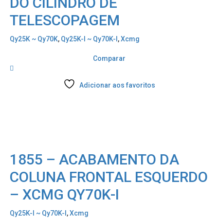
DO CILINDRO DE
TELESCOPAGEM
Qy25K ~ Qy70K
,
Qy25K-I ~ Qy70K-I
,
Xcmg
Comparar
Adicionar aos favoritos
1855 – ACABAMENTO DA
COLUNA FRONTAL ESQUERDO
– XCMG QY70K-I
Qy25K-I ~ Qy70K-I
,
Xcmg