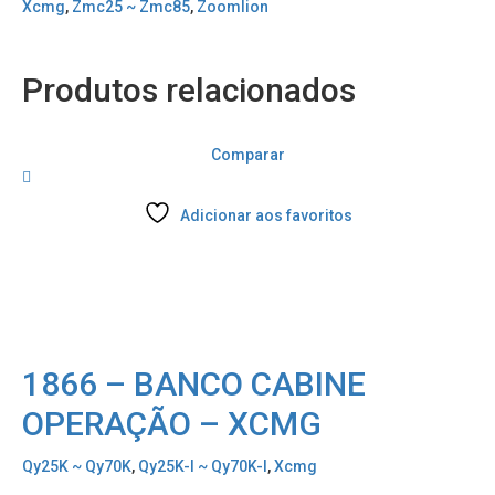
Xcmg
,
Zmc25 ~ Zmc85
,
Zoomlion
Produtos relacionados
Comparar
Adicionar aos favoritos
1866 – BANCO CABINE
OPERAÇÃO – XCMG
Qy25K ~ Qy70K
,
Qy25K-I ~ Qy70K-I
,
Xcmg