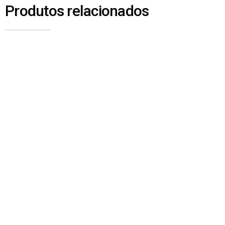
Produtos relacionados
1880 – BOTÃO DO ACIONAMENTO DAS
PATOLAS DIREITO – XCMG
Qy25K ~ Qy70K
,
Qy25K-I ~ Qy70K-I
,
Xcmg