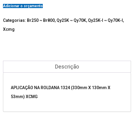
Adicionar o orçamento
Categorias:
Br250 ~ Br800
,
Qy25K ~ Qy70K
,
Qy25K-I ~ Qy70K-I
,
Xcmg
Descrição
APLICAÇÃO NA ROLDANA 1324 (330mm X 130mm X
53mm) XCMG