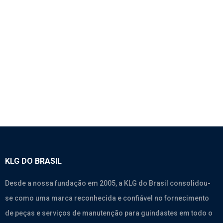
1144 – CORREIA DO AR CONDICIONADO –
WEICHAI WD615.46 EURO II
SEM CATEGORIA
KLG DO BRASIL
Desde a nossa fundação em 2005, a KLG do Brasil consolidou-
se como uma marca reconhecida e confiável no fornecimento
de peças e serviços de manutenção para guindastes em todo o