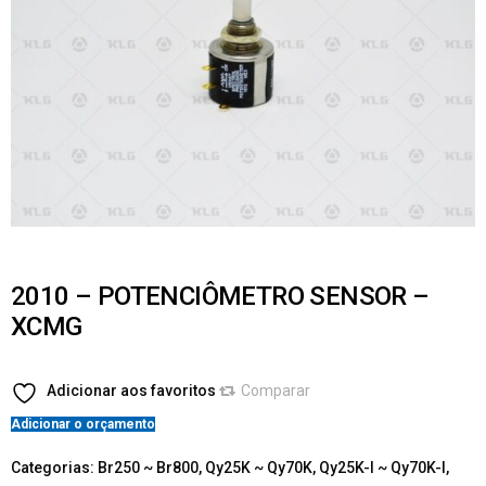
2010 – POTENCIÔMETRO SENSOR –
XCMG
Adicionar aos favoritos
Comparar
Adicionar o orçamento
Categorias:
Br250 ~ Br800
,
Qy25K ~ Qy70K
,
Qy25K-I ~ Qy70K-I
,