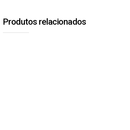
Produtos relacionados
1761 – MANGUEIRA DO CILINDRO CAIXA AUT –
SINOTRUK HOWO 380