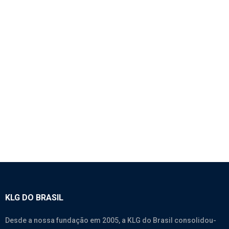
1488 – LUVA DE TRANSFERENCIA – FAST GEAR
JS125T
8Js125T
,
Câmbio
KLG DO BRASIL
Desde a nossa fundação em 2005, a KLG do Brasil consolidou-