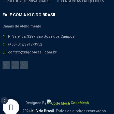
POLÍTICA DE PRIVACIDADE
PERGUNTAS FREQUENTES
FALE COM A KLG DO BRASIL
Canais de Atendimento
R. Valença, 328 - São José dos Campos
(+55) 012 3917-3952
contato@klgdobrasil.com.br
0
0
Designed By
CodeMesh
© 2005 - 2024
KLG do Brasil
. Todos os direitos reservados.