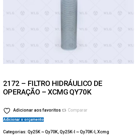
2172 – FILTRO HIDRÁULICO DE
OPERAÇÃO – XCMG QY70K
Adicionar aos favoritos
Comparar
Adicionar o orçamento
Categorias:
Qy25K ~ Qy70K
,
Qy25K-I ~ Qy70K-I
,
Xcmg