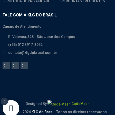
POLÍTICA DE PRIVACIDADE
PERGUNTAS FREQUENTES
FALE COM A KLG DO BRASIL
Canais de Atendimento
R. Valença, 328 - São José dos Campos
(+55) 012 3917-3952
contato@klgdobrasil.com.br
0
0
Designed By
CodeMesh
© 2005 - 2024
KLG do Brasil
. Todos os direitos reservados.